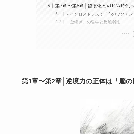
第7章〜第8章│習慣化とVUCA時代
マイクロストレスで「心のワクチン
「金継ぎ」の哲学と反脆弱性
第1章〜第2章│逆境力の正体は「脳