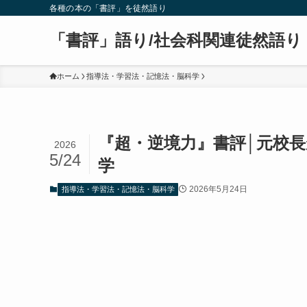
各種の本の「書評」を徒然語り
「書評」語り/社会科関連徒然語り
ホーム
指導法・学習法・記憶法・脳科学
『超・逆境力』書評│元校
2026
5/24
学
2026年5月24日
指導法・学習法・記憶法・脳科学