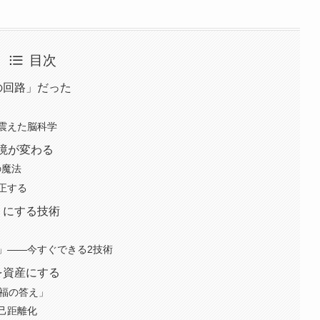
目次
の回路」だった
震えた脳科学
境が変わる
の魔法
正する
」にする技術
」——今すぐできる2技術
を資産にする
幸福の答え」
己距離化