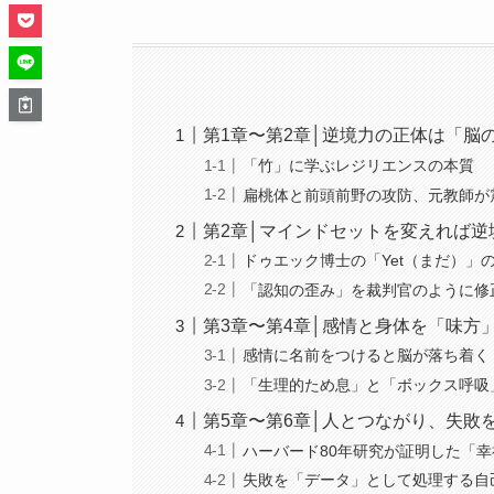
第1章〜第2章│逆境力の正体は「脳
「竹」に学ぶレジリエンスの本質
扁桃体と前頭前野の攻防、元教師が
第2章│マインドセットを変えれば逆
ドゥエック博士の「Yet（まだ）」
「認知の歪み」を裁判官のように修
第3章〜第4章│感情と身体を「味方
感情に名前をつけると脳が落ち着く
「生理的ため息」と「ボックス呼吸
第5章〜第6章│人とつながり、失敗
ハーバード80年研究が証明した「
失敗を「データ」として処理する自