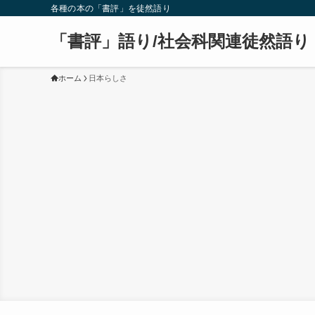
各種の本の「書評」を徒然語り
「書評」語り/社会科関連徒然語り
ホーム
日本らしさ