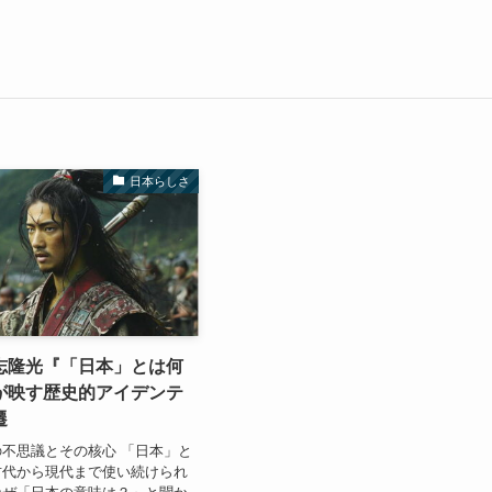
日本らしさ
志隆光『「日本」とは何
が映す歴史的アイデンテ
遷
不思議とその核心 「日本」と
古代から現代まで使い続けられ