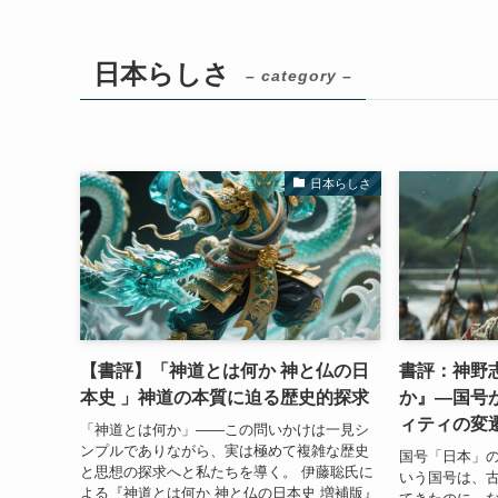
日本らしさ
– category –
日本らしさ
【書評】「神道とは何か 神と仏の日
書評：神野
本史 」神道の本質に迫る歴史的探求
か』―国号
ィティの変
「神道とは何か」――この問いかけは一見シ
ンプルでありながら、実は極めて複雑な歴史
国号「日本」の
と思想の探求へと私たちを導く。 伊藤聡氏に
いう国号は、
よる『神道とは何か 神と仏の日本史 増補版』