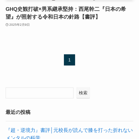
GHQ史観打破×男系継承堅持：西尾幹二『日本の希
望』が照射する令和日本の針路【書評】
2025年2月9日
1
検索
最近の投稿
『超・逆境力』書評│元校長が読んで膝を打った折れない
メンタルの科学