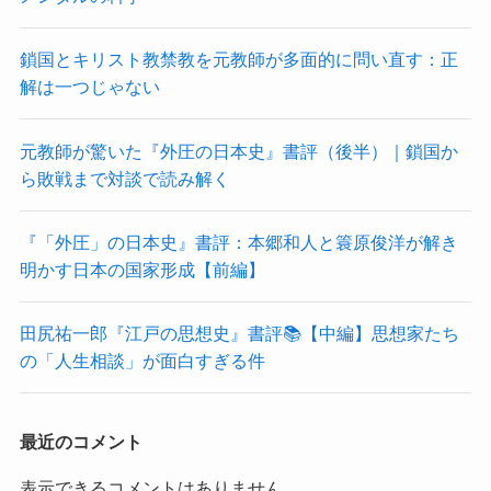
鎖国とキリスト教禁教を元教師が多面的に問い直す：正
解は一つじゃない
元教師が驚いた『外圧の日本史』書評（後半）｜鎖国か
ら敗戦まで対談で読み解く
『「外圧」の日本史』書評：本郷和人と簑原俊洋が解き
明かす日本の国家形成【前編】
田尻祐一郎『江戸の思想史』書評📚【中編】思想家たち
の「人生相談」が面白すぎる件
最近のコメント
表示できるコメントはありません。