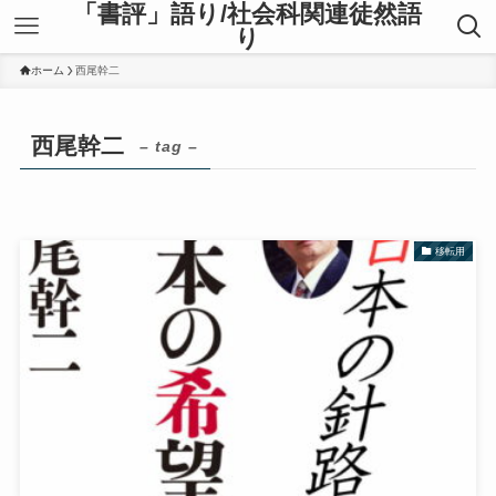
「書評」語り/社会科関連徒然語
り
ホーム
西尾幹二
西尾幹二
– tag –
移転用