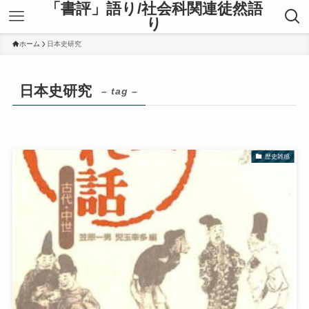
「書評」語り/社会科関連徒然語
り
ホーム
日本史研究
日本史研究
– tag –
歴史雑感